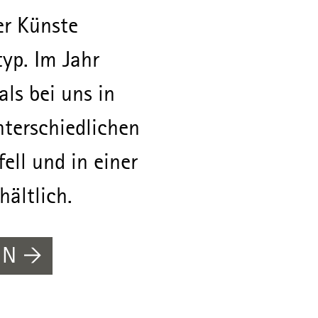
er Künste
typ. Im Jahr
ls bei uns in
nterschiedlichen
fell und in einer
hältlich.
EN