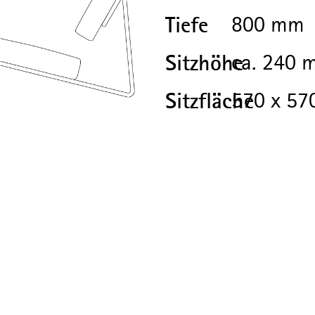
Tiefe
800 mm
Sitzhöhe
ca. 240 
Sitzfläche
570 x 5
Höhe
690 mm (Sessel)
Gestell
verchromt
Stahlrohr pulver