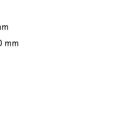
mm
70 mm
, 340 mm (Hocker)
beschichtet in