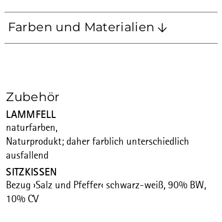
Farben und Materialien
MULTIPLEX
MULTIPLEX GELB
MULTIPLEX NATUR
Zubehör
LAMMFELL
MULTIPLEX SCHWARZ
naturfarben,
Naturprodukt; daher farblich unterschiedlich
ausfallend
SITZKISSEN
Bezug ›Salz und Pfeffer‹ schwarz-weiß, 90% BW,
10% CV