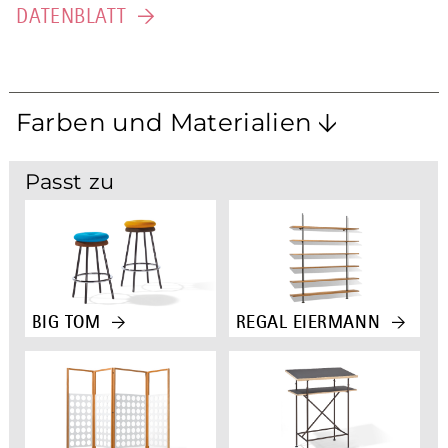
DATENBLATT
Farben und Materialien
GESTELL
Passt zu
BRONZE
SCHWARZ (RAL 9005)
CHROM
BIG TOM
REGAL EIERMANN
TISCHPLATTE
4023 LINOLEUM NERO