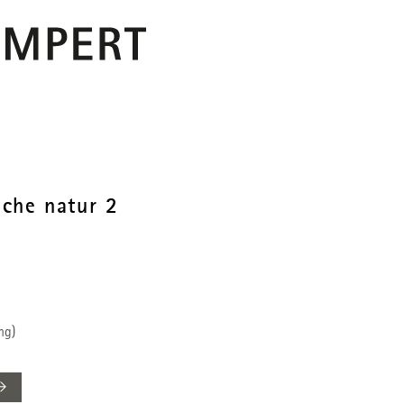
PERT
che natur 2
ng)